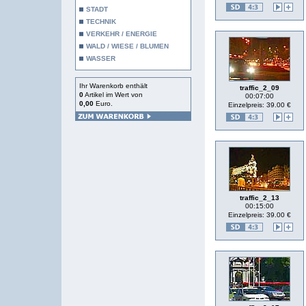
STADT
TECHNIK
VERKEHR / ENERGIE
WALD / WIESE / BLUMEN
WASSER
Ihr Warenkorb enthält
traffic_2_09
0
Artikel im Wert von
00:07:00
0,00
Euro.
Einzelpreis: 39.00 €
traffic_2_13
00:15:00
Einzelpreis: 39.00 €