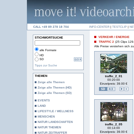
CALL +49 89 278 18 704
INFO-CENTER
|
TESTCLIP
|
NE
VERKEHR / ENERGIE
STICHWORTSUCHE
TRAFFIC 2
(25 Clips 129
Alle Preise verstehen sich 
alle Formate
HD
SD
Tipps zur Suche
THEMEN
traffic_2_01
00:20:00
Zeige alle Themen
Einzelpreis: 39.00 €
Zeige alle Themen (HD)
Zeige alle Themen (SD)
EVENTS
LAND
LIFESTYLE / WELLNESS
MENSCHEN
NATUR LANDSCHAFTEN
traffic_2_05
NATUR THEMEN
00:14:00
Einzelpreis: 39.00 €
NATUR ZEITRAFFER