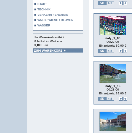
STADT
TECHNIK
VERKEHR / ENERGIE
WALD / WIESE / BLUMEN
WASSER
Ihr Warenkorb enthält
italy_1_09
0
Artikel im Wert von
00:22:00
0,00
Euro.
Einzelpreis: 39.00 €
italy_1_13
00:28:00
Einzelpreis: 39.00 €