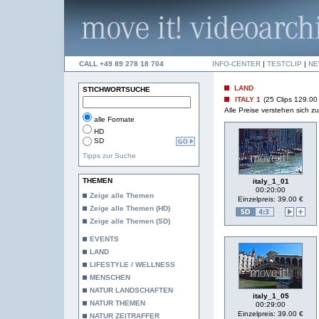
CALL +49 89 278 18 704
INFO-CENTER
|
TESTCLIP
|
NE
LAND
STICHWORTSUCHE
ITALY 1
(25 Clips 129.00
Alle Preise verstehen sich 
alle Formate
HD
SD
Tipps zur Suche
THEMEN
italy_1_01
00:20:00
Zeige alle Themen
Einzelpreis: 39.00 €
Zeige alle Themen (HD)
Zeige alle Themen (SD)
EVENTS
LAND
LIFESTYLE / WELLNESS
MENSCHEN
NATUR LANDSCHAFTEN
italy_1_05
NATUR THEMEN
00:29:00
Einzelpreis: 39.00 €
NATUR ZEITRAFFER