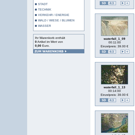
STADT
TECHNIK
VERKEHR / ENERGIE
WALD / WIESE / BLUMEN
WASSER
Ihr Warenkorb enthält
waterfall_1_09
0
Artikel im Wert von
00:11:00
0,00
Euro.
Einzelpreis: 39.00 €
waterfall_1_13
00:14:00
Einzelpreis: 39.00 €