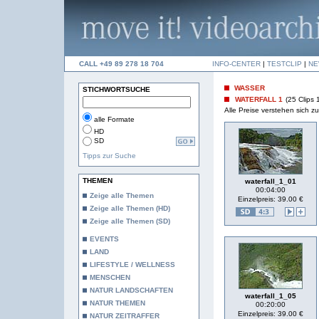
CALL +49 89 278 18 704
INFO-CENTER
|
TESTCLIP
|
NE
WASSER
STICHWORTSUCHE
WATERFALL 1
(25 Clips 
Alle Preise verstehen sich 
alle Formate
HD
SD
Tipps zur Suche
THEMEN
waterfall_1_01
00:04:00
Zeige alle Themen
Einzelpreis: 39.00 €
Zeige alle Themen (HD)
Zeige alle Themen (SD)
EVENTS
LAND
LIFESTYLE / WELLNESS
MENSCHEN
NATUR LANDSCHAFTEN
waterfall_1_05
NATUR THEMEN
00:20:00
Einzelpreis: 39.00 €
NATUR ZEITRAFFER